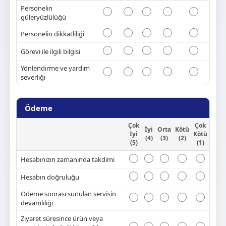
Personelin
güleryüzlülüğü
Personelin dikkatliliği
Görevi ile ilgili bilgisi
Yönlendirme ve yardım
severliği
Ödeme
Çok
Çok
İyi
Orta
Kötü
İyi
Kötü
(4)
(3)
(2)
(5)
(1)
Hesabınızın zamanında takdimi
Hesabın doğruluğu
Ödeme sonrası sunulan servisin
devamlılığı
Ziyaret süresince ürün veya