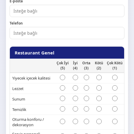
E-posta
Telefon
Restaurant Genel
Çok İyi
İyi
Orta
Kötü
Çok Kötü
(5)
(4)
(3)
(2)
(1)
Yiyecek içecek kalitesi
Lezzet
Sunum
Temizlik
Oturma konforu /
dekorasyon