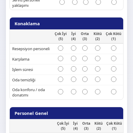
Servis personeli
yaklaşımı
Konaklama
Çok İyi
İyi
Orta
Kötü
Çok Kötü
(5)
(4)
(3)
(2)
(1)
Resepsiyon personeli
Karşılama
İşlem süresi
Oda temizliği
Oda konforu / oda
donatımı
Personel Genel
Çok İyi
İyi
Orta
Kötü
Çok Kötü
(5)
(4)
(3)
(2)
(1)